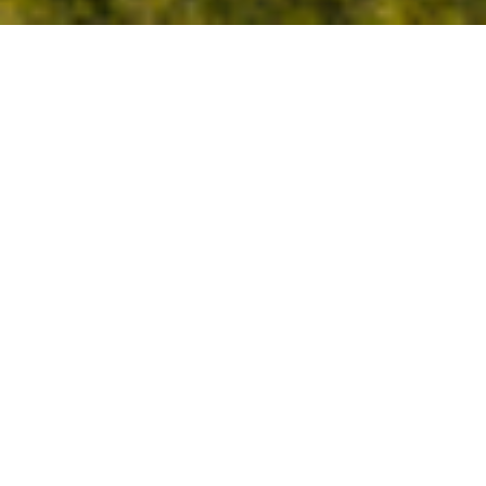
Cookie-Einstellungen
Diese Webseite verwendet Cookies, um Besuchern ein optimales
Nutzererlebnis zu bieten. Bestimmte Inhalte von Drittanbietern werden
nur angezeigt, wenn die entsprechende Option aktiviert ist. Die
Datenverarbeitung kann dann auch in einem Drittland erfolgen.
Weitere Informationen hierzu in der Datenschutzerklärung.
NUR HEREINSPAZIERT INS
REDAKTIONSBÜ
Technisch notwendige
Diese Cookies sind zum Betrieb der Webseite notwendig, z.B. zum
Schutz vor Hackerangriffen und zur Gewährleistung eines
RO DR. WEIN
konsistenten und der Nachfrage angepassten Erscheinungsbilds der
Seite.
Analytische
Diese Cookies werden verwendet, um das Nutzererlebnis weiter zu
optimieren. Hierunter fallen auch Statistiken, die dem
Webseitenbetreiber von Drittanbietern zur Verfügung gestellt werden,
sowie die Ausspielung von personalisierter Werbung durch die
Nachverfolgung der Nutzeraktivität über verschiedene Webseiten.
Drittanbieter-Inhalte
Diese Webseite bietet möglicherweise Inhalte oder Funktionalitäten an,
die von Drittanbietern eigenverantwortlich zur Verfügung gestellt